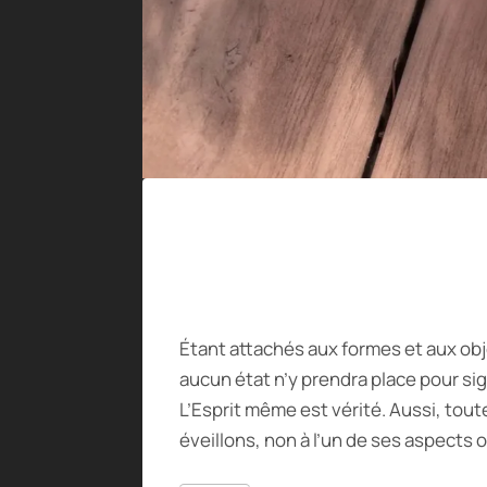
Étant attachés aux formes et aux obj
aucun état n’y prendra place pour sign
L’Esprit même est vérité. Aussi, tout
éveillons, non à l’un de ses aspects o