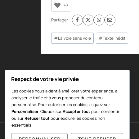
+7
Partager :
Étiquettes
#
La voie sans voie
#
Texte inédit
de
la
publication :
Navigation
PRÉCÉDENT
Respect de votre vie privée
Acteur d’une dualité imaginaire
de
Les cookies nous aident à améliorer votre expérience, à
analyser le trafic et à vous proposer du contenu
l’article
personnalisé. Pour autoriser les cookies, cliquez sur
Personnaliser
. Cliquez sur
Accepter tout
pour consentir
ou sur
Refuser tout
pour exclure les cookies non
essentiels.
PERSONNALISER
TOUT REFUSER