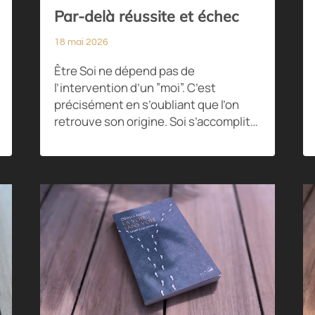
Par-delà réussite et échec
18 mai 2026
Être Soi ne dépend pas de
l’intervention d’un ”moi”. C’est
précisément en s’oubliant que l’on
retrouve son origine. Soi s’accomplit…