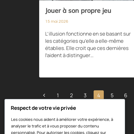
Jouer à son propre jeu
15 mai 2026
L’illusion fonctionne en se basant sur
les catégories qu’elle a elle-même
établies. Elle croit que ces dernières
l’aident à distinguer…
Navigation
Page
1
2
3
4
5
6
précédente
Respect de votre vie privée
de
Les cookies nous aident à améliorer votre expérience, à
page
analyser le trafic et à vous proposer du contenu
personnalisé. Pour autoriser les cookies, cliquez sur