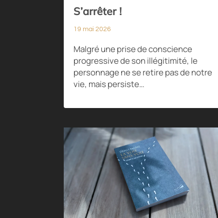
S’arrêter !
19 mai 2026
Malgré une prise de conscience
progressive de son illégitimité, le
personnage ne se retire pas de notre
vie, mais persiste…