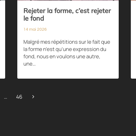
Rejeter la forme, c’est rejeter
le fond
14 mai 2026
Malgré mes répétitions sur le fait que
la forme n’est qu’une expression du
fond, nous en voulons une autre,
une…
Page
…
46
suivante