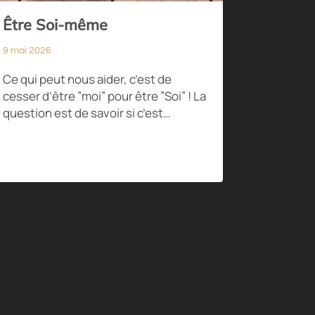
Être Soi-même
9 mai 2026
Ce qui peut nous aider, c’est de
cesser d’être ”moi” pour être ”Soi” ! La
question est de savoir si c’est…