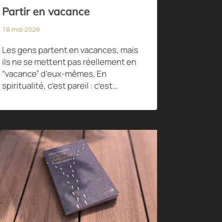
Partir en vacance
16 mai 2026
Les gens partent en vacances, mais
ils ne se mettent pas réellement en
“vacance” d’eux-mêmes. En
spiritualité, c’est pareil : c’est…