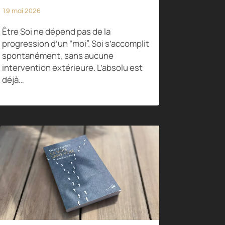
19 mai 2026
Être Soi ne dépend pas de la
progression d’un “moi”. Soi s’accomplit
spontanément, sans aucune
intervention extérieure. L’absolu est
déjà…