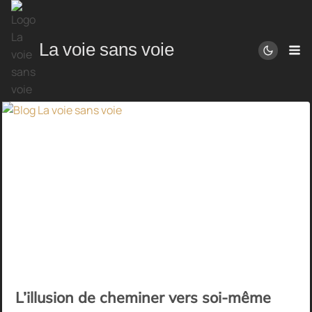
Aller
au
contenu
Blog
La voie sans voie
développements additionnels au livre
L’illusion de cheminer vers soi-même