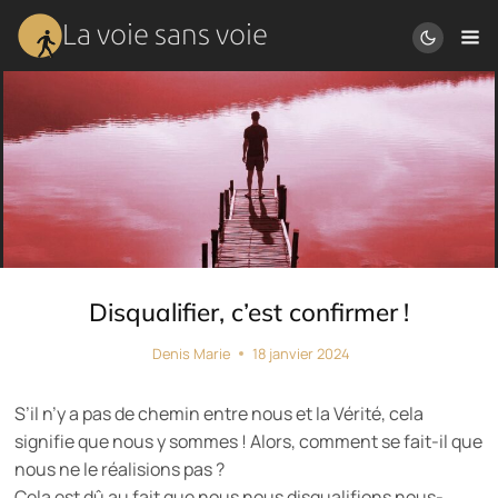
Aller
La voie sans voie
au
contenu
Disqualifier, c’est confirmer !
Denis Marie
18 janvier 2024
S’il n’y a pas de chemin entre nous et la Vérité, cela
signifie que nous y sommes ! Alors, comment se fait-il que
nous ne le réalisions pas ?
Cela est dû au fait que nous nous disqualifions nous-