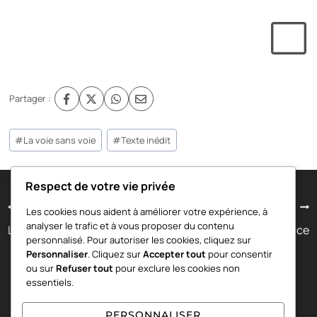
Partager :
Étiquettes
#
La voie sans voie
#
Texte inédit
de
la
publication :
Respect de votre vie privée
Navigation
PRÉCÉDENT
SUIVANT
Les cookies nous aident à améliorer votre expérience, à
analyser le trafic et à vous proposer du contenu
Le monde tel qu’il Est
Le règne de la conscience
de
personnalisé. Pour autoriser les cookies, cliquez sur
Personnaliser
. Cliquez sur
Accepter tout
pour consentir
l’article
ou sur
Refuser tout
pour exclure les cookies non
essentiels.
PERSONNALISER