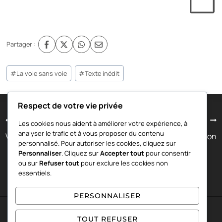
Partager :
Étiquettes
#
La voie sans voie
#
Texte inédit
de
la
publication :
Respect de votre vie privée
Navigation
PRÉCÉDENT
SUIVANT
Les cookies nous aident à améliorer votre expérience, à
analyser le trafic et à vous proposer du contenu
Vérité non conditionnée
L’incrédulité de l’illusion
de
personnalisé. Pour autoriser les cookies, cliquez sur
Personnaliser
. Cliquez sur
Accepter tout
pour consentir
l’article
ou sur
Refuser tout
pour exclure les cookies non
essentiels.
PERSONNALISER
© 2026 Denis Marie, La voie sans voie
TOUT REFUSER