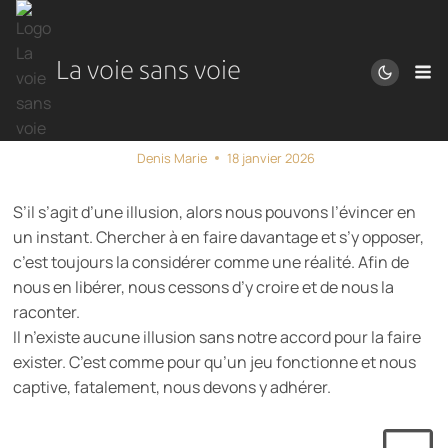
Aller
au
contenu
La voie sans voie
Si c’est une illusion…
Denis Marie
18 janvier 2026
S’il s’agit d’une illusion, alors nous pouvons l’évincer en
un instant. Chercher à en faire davantage et s’y opposer,
c’est toujours la considérer comme une réalité. Afin de
nous en libérer, nous cessons d’y croire et de nous la
raconter.
Il n’existe aucune illusion sans notre accord pour la faire
exister. C’est comme pour qu’un jeu fonctionne et nous
captive, fatalement, nous devons y adhérer.